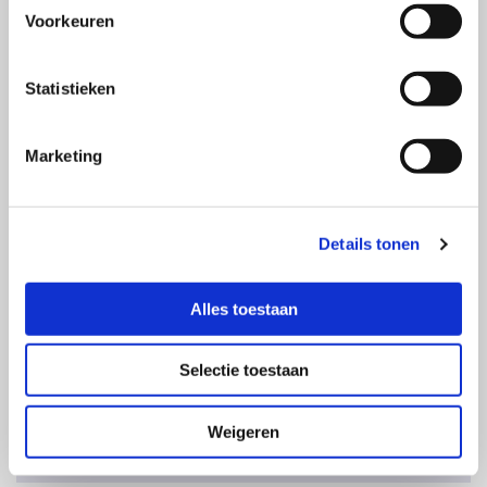
Voorkeuren
Statistieken
Contactgegevens
Marketing
Adres
Oude Hoge Dijk
2291 ZV Wateringen
Details tonen
06 - 22 05 14 10

Alles toestaan
M.Boerboom@M-Tree.nl

KvK nr: 27291119
Selectie toestaan
Weigeren